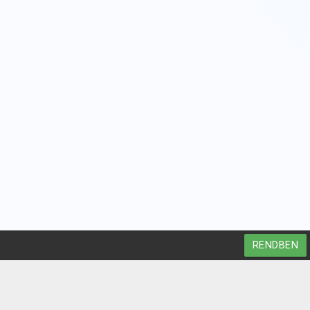
RENDBEN
9023 Győr, Szigethy A u. 12.