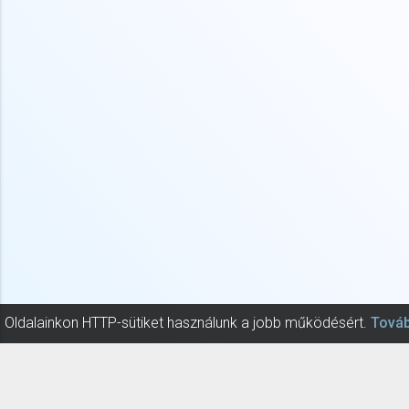
Oldalainkon HTTP-sütiket használunk a jobb működésért.
Továb